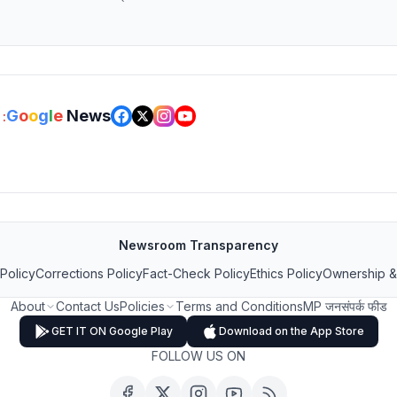
G
o
o
g
l
e
News
:
Newsroom Transparency
 Policy
Corrections Policy
Fact-Check Policy
Ethics Policy
Ownership &
About
Contact Us
Policies
Terms and Conditions
MP जनसंपर्क फीड
GET IT ON Google Play
Download on the App Store
FOLLOW US ON