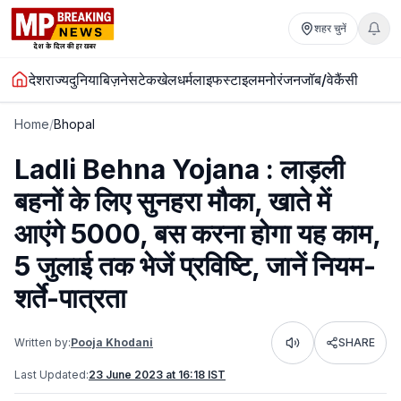
शहर चुनें
देश
राज्य
दुनिया
बिज़नेस
टेक
खेल
धर्म
लाइफस्टाइल
मनोरंजन
जॉब/वेकैंसी
Home
/
Bhopal
Ladli Behna Yojana : लाड़ली
बहनों के लिए सुनहरा मौका, खाते में
आएंगे 5000, बस करना होगा यह काम,
5 जुलाई तक भेजें प्रविष्टि, जानें नियम-
शर्ते-पात्रता
Written by:
Pooja Khodani
SHARE
Listen
Last Updated:
23 June 2023 at 16:18 IST