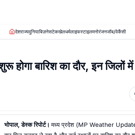
देश
राज्य
दुनिया
बिज़नेस
टेक
खेल
धर्म
लाइफस्टाइल
मनोरंजन
जॉब/वेकैंसी
 होगा बारिश का दौर, इन जिलों मे
भोपाल, डेस्क रिपोर्ट।
मध्य प्रदेश (MP Weather Update