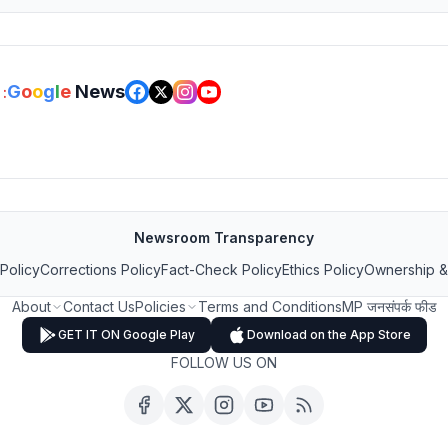
G
o
o
g
l
e
News
:
Newsroom Transparency
 Policy
Corrections Policy
Fact-Check Policy
Ethics Policy
Ownership &
About
Contact Us
Policies
Terms and Conditions
MP जनसंपर्क फीड
GET IT ON Google Play
Download on the App Store
FOLLOW US ON