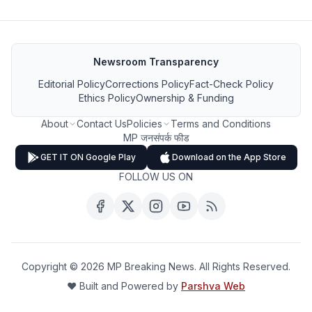
Newsroom Transparency
Editorial Policy
Corrections Policy
Fact-Check Policy
Ethics Policy
Ownership & Funding
About
Contact Us
Policies
Terms and Conditions
MP जनसंपर्क फीड
GET IT ON Google Play
Download on the App Store
FOLLOW US ON
Copyright ©
2026
MP Breaking News. All Rights Reserved.
❤️ Built and Powered by
Parshva Web