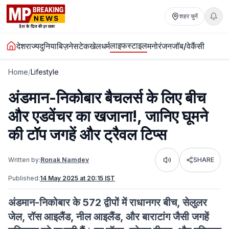
शहर चुनें
लाइफस्टाइल
देश
राज्य
दुनिया
बिज़नेस
टेक
खेल
धर्म
मनोरंजन
जॉब/वेकैंसी
Home
/
Lifestyle
अंडमान-निकोबार बैचलर्स के लिए बीच
और एडवेंचर का खजाना!, जानिए घूमने
की टॉप जगहें और ट्रैवल टिप्स
Written by:
Ronak Namdev
SHARE
Listen
Published:
14 May 2025 at 20:15 IST
अंडमान-निकोबार के 572 द्वीपों में राधानगर बीच, सेलुलर
जेल, रॉस आइलैंड, नील आइलैंड, और बाराटांग जैसी जगहें