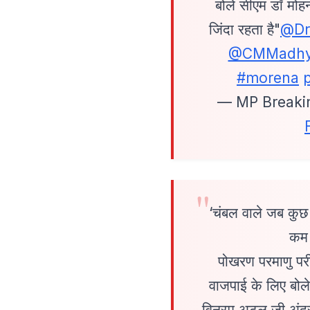
बोले सीएम डॉ मोह
जिंदा रहता है"
@Dr
@CMMadhy
#morena
— MP Breaki
‘चंबल वाले जब कुछ
कम 
पोखरण परमाणु पर
वाजपाई के लिए बोल
विन्रम अटल जी अंदर 