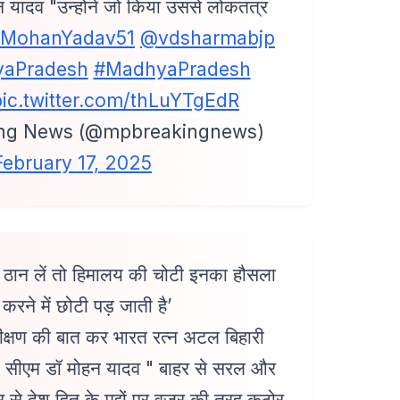
न यादव "उन्होंने जो किया उससे लोकतंत्र
MohanYadav51
@vdsharmabjp
aPradesh
#MadhyaPradesh
pic.twitter.com/thLuYTgEdR
ng News (@mpbreakingnews)
February 17, 2025
 ठान लें तो हिमालय की चोटी इनका हौसला
करने में छोटी पड़ जाती है’
ीक्षण की बात कर भारत रत्न अटल बिहारी
े सीएम डॉ मोहन यादव " बाहर से सरल और
से देश हित के मुद्दों पर वज्र की तरह कठोर