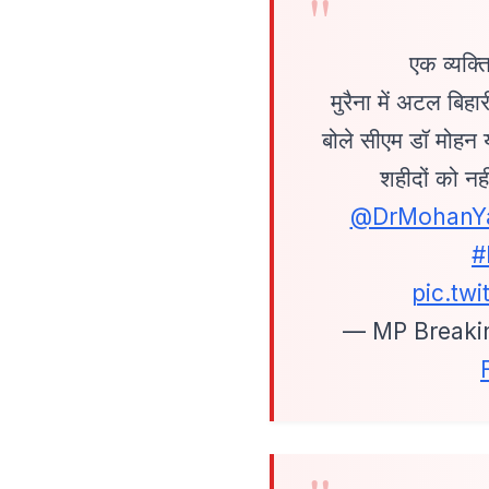
एक व्यक्त
मुरैना में अटल बिह
बोले सीएम डॉ मोहन 
शहीदों को नह
@DrMohanY
#
pic.tw
— MP Breaki