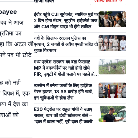
ताजा खबरें
View More →
jpayee
इंदौर पहुंचे CJI सूर्यकांत, न्यायिक मुद्दों पर
2 दिन होगा मंथन, सुप्रीम-हाईकोर्ट जज
 यादव ने आज
और CM मोहन यादव भी होंगे शामिल
प्रतिमा का
नशे के खिलाफ रतलाम पुलिस का
 कहा कि अटल जी
एक्शन, 2 जगहों से अवैध एमडी सहित दो
युवक गिरफ्तार
मने पद भी छोटे
मध्य प्रदेश सरकार का बड़ा फैसला!
MP में वनकर्मियों पर नहीं होगी सीधे
FIR, ड्यूटी में गोली चलाने पर पहले होगी
मजिस्ट्रियल जांच
ह को नहीं
उज्जैन में बनेगा जजों के लिए हाईटेक
गेस्ट हाउस, 18.66 करोड़ होंगे खर्च,
िपक्ष में, एक
इन सुविधाओं से होगा लैस
या में देश का
E20 पेट्रोल पर राहुल गांधी ने उठाए
पराओं को
सवाल, कार की टंकी खोलकर बोले –
‘दाल में काला नहीं, पूरी दाल ही काली’