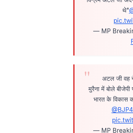
थे"
@
pic.t
— MP Breaki
अटल जी वह नेत
मुरैना में बोले बीजे
भारत के विकास 
@BJP
pic.tw
— MP Breaki