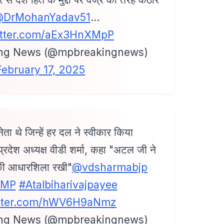
DrMohanYadav51
…
witter.com/aEx3HnXMpP
ng News (@mpbreakingnews)
February 17, 2025
ा थे जिन्हें हर दल ने स्वीकार किया
पी प्रदेश अध्यक्ष वीडी शर्मा, कहा "अटल जी ने
की आधारशिला रखी"
@vdsharmabjp
4MP
#Atalbiharivajpayee
itter.com/hWV6H9aNmz
ng News (@mpbreakingnews)