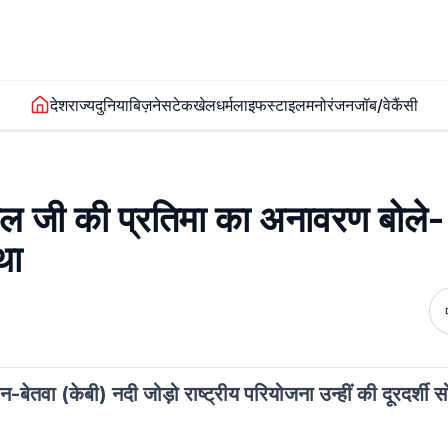
देश
राज्य
दुनिया
बिज़नेस
टेक
खेल
धर्म
लाइफस्टाइल
मनोरंजन
जॉब/वेकैंसी
ल जी की प्रतिमा का अनावरण बोले
था
न-बेतवा (केबी) नदी जोड़ो राष्ट्रीय परियोजना उन्हीं की दूरदर्शी