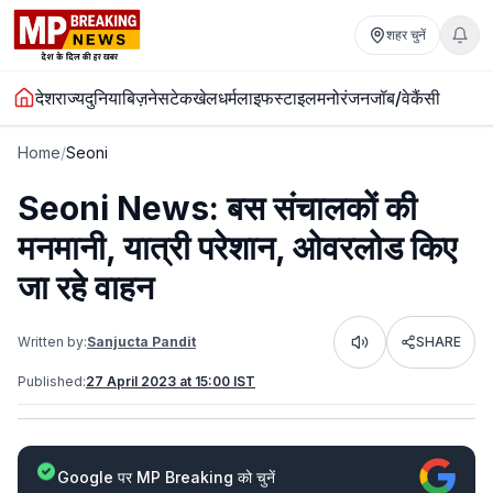
शहर चुनें
देश
राज्य
दुनिया
बिज़नेस
टेक
खेल
धर्म
लाइफस्टाइल
मनोरंजन
जॉब/वेकैंसी
Home
/
Seoni
Seoni News: बस संचालकों की
मनमानी, यात्री परेशान, ओवरलोड किए
जा रहे वाहन
Written by:
Sanjucta Pandit
SHARE
Listen
Published:
27 April 2023 at 15:00 IST
Google पर MP Breaking को चुनें