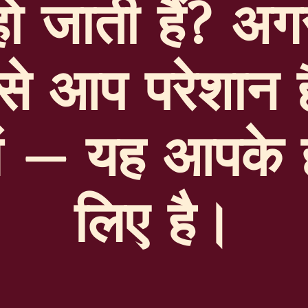
 हो जाती हैं? अ
से आप परेशान हैं
ें — यह आपके ह
लिए है।