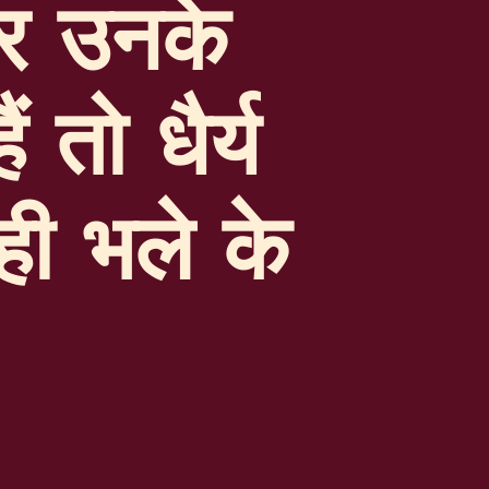
गर उनके
 तो धैर्य
ी भले के