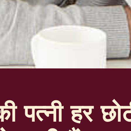
ी पत्नी हर छो