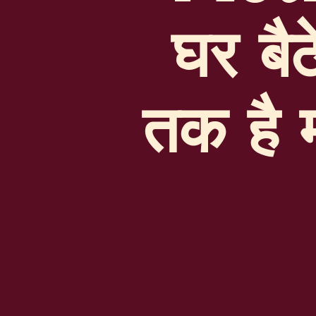
घर बैठ
तक है म