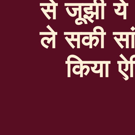
से जूझी ये
ले सकी सांस
किया ऐ