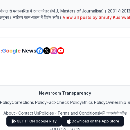
्यालय भोपाल से पत्रकारिता में स्नातकोत्तर (M.J, Masters of Journalism)। 2001 से 20
र्य अनुभव। साहित्य पठन-पाठन में विशेष रूचि।
View all posts by
Shruty Kushwa
G
o
o
g
l
e
News
:
Newsroom Transparency
 Policy
Corrections Policy
Fact-Check Policy
Ethics Policy
Ownership &
About
Contact Us
Policies
Terms and Conditions
MP जनसंपर्क फीड
GET IT ON Google Play
Download on the App Store
FOLLOW US ON