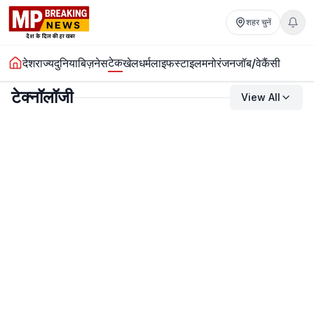
शहर चुनें
टेक
देश
राज्य
दुनिया
बिज़नेस
खेल
धर्म
लाइफस्टाइल
मनोरंजन
जॉब/वेकैंसी
टेक्नॉलॉजी
View All