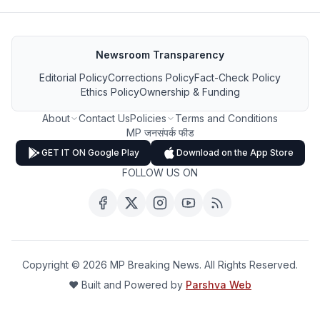
Newsroom Transparency
Editorial Policy
Corrections Policy
Fact-Check Policy
Ethics Policy
Ownership & Funding
About
Contact Us
Policies
Terms and Conditions
MP जनसंपर्क फीड
GET IT ON Google Play
Download on the App Store
FOLLOW US ON
Copyright ©
2026
MP Breaking News. All Rights Reserved.
❤️ Built and Powered by
Parshva Web