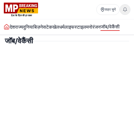
शहर चुनें
जॉब/वेकैंसी
देश
राज्य
दुनिया
बिज़नेस
टेक
खेल
धर्म
लाइफस्टाइल
मनोरंजन
जॉब/वेकैंसी