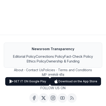
Newsroom Transparency
Editorial Policy
Corrections Policy
Fact-Check Policy
Ethics Policy
Ownership & Funding
About
Contact Us
Policies
Terms and Conditions
MP जनसंपर्क फीड
GET IT ON Google Play
Download on the App Store
FOLLOW US ON