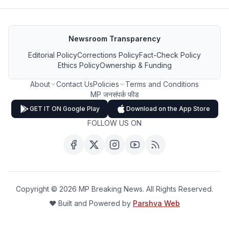
Newsroom Transparency
Editorial Policy
Corrections Policy
Fact-Check Policy
Ethics Policy
Ownership & Funding
About
Contact Us
Policies
Terms and Conditions
MP जनसंपर्क फीड
GET IT ON Google Play
Download on the App Store
FOLLOW US ON
Copyright ©
2026
MP Breaking News. All Rights Reserved.
❤️ Built and Powered by
Parshva Web