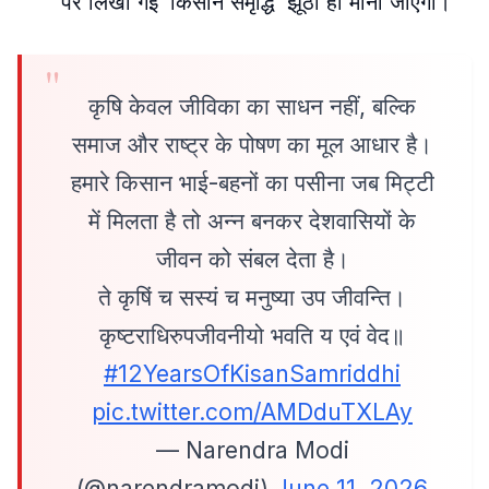
पर लिखी गई ‘किसान समृद्धि’ झूठी ही मानी जाएगी
।
कृषि केवल जीविका का साधन नहीं, बल्कि
समाज और राष्ट्र के पोषण का मूल आधार है।
हमारे किसान भाई-बहनों का पसीना जब मिट्टी
में मिलता है तो अन्न बनकर देशवासियों के
जीवन को संबल देता है।
ते कृषिं च सस्यं च मनुष्या उप जीवन्ति।
कृष्टराधिरुपजीवनीयो भवति य एवं वेद॥
#12YearsOfKisanSamriddhi
pic.twitter.com/AMDduTXLAy
— Narendra Modi
(@narendramodi)
June 11, 2026