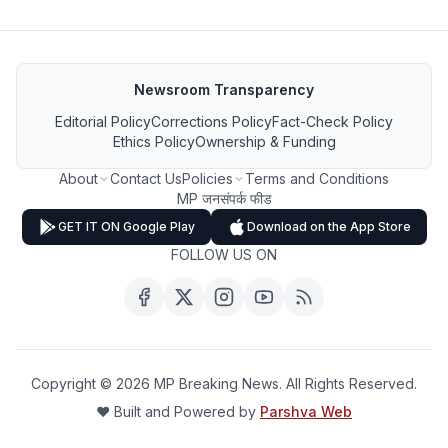
Newsroom Transparency
Editorial Policy
Corrections Policy
Fact-Check Policy
Ethics Policy
Ownership & Funding
About
Contact Us
Policies
Terms and Conditions
MP जनसंपर्क फीड
GET IT ON Google Play
Download on the App Store
FOLLOW US ON
Copyright ©
2026
MP Breaking News. All Rights Reserved.
❤️ Built and Powered by
Parshva Web