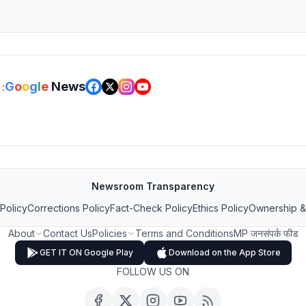
G
o
o
g
l
e
News
:
Newsroom Transparency
 Policy
Corrections Policy
Fact-Check Policy
Ethics Policy
Ownership &
About
Contact Us
Policies
Terms and Conditions
MP जनसंपर्क फीड
GET IT ON Google Play
Download on the App Store
FOLLOW US ON