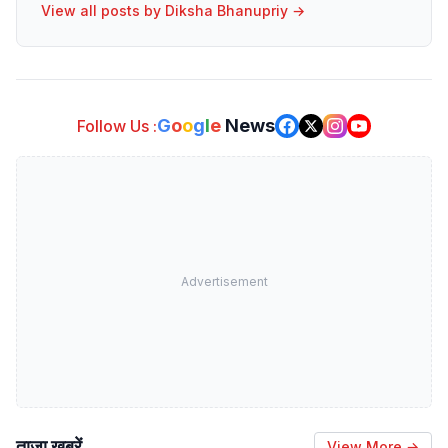
View all posts by
Diksha Bhanupriy
→
G
o
o
g
l
e
News
Follow Us :
Advertisement
ताजा खबरें
View More →