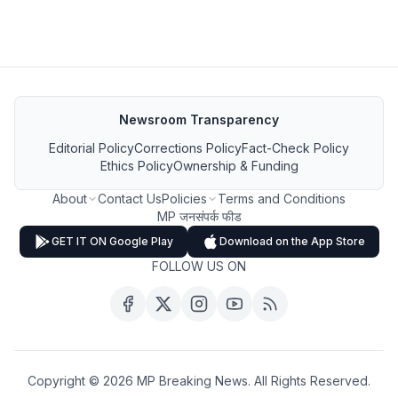
Newsroom Transparency
Editorial Policy
Corrections Policy
Fact-Check Policy
Ethics Policy
Ownership & Funding
About
Contact Us
Policies
Terms and Conditions
MP जनसंपर्क फीड
GET IT ON Google Play
Download on the App Store
FOLLOW US ON
Copyright ©
2026
MP Breaking News. All Rights Reserved.