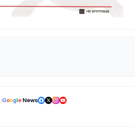
G
o
o
g
l
e
News
: