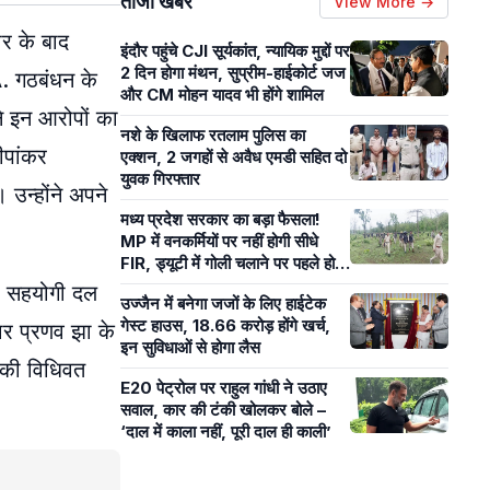
ताजा खबरें
View More →
ार के बाद
इंदौर पहुंचे CJI सूर्यकांत, न्यायिक मुद्दों पर
2 दिन होगा मंथन, सुप्रीम-हाईकोर्ट जज
A. गठबंधन के
और CM मोहन यादव भी होंगे शामिल
 इन आरोपों का
नशे के खिलाफ रतलाम पुलिस का
ीपांकर
एक्शन, 2 जगहों से अवैध एमडी सहित दो
युवक गिरफ्तार
। उन्होंने अपने
मध्य प्रदेश सरकार का बड़ा फैसला!
MP में वनकर्मियों पर नहीं होगी सीधे
FIR, ड्यूटी में गोली चलाने पर पहले होगी
मजिस्ट्रियल जांच
्ध सहयोगी दल
उज्जैन में बनेगा जजों के लिए हाईटेक
गेस्ट हाउस, 18.66 करोड़ होंगे खर्च,
वार प्रणव झा के
इन सुविधाओं से होगा लैस
ं की विधिवत
E20 पेट्रोल पर राहुल गांधी ने उठाए
सवाल, कार की टंकी खोलकर बोले –
‘दाल में काला नहीं, पूरी दाल ही काली’