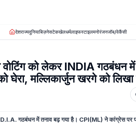
देश
राज्य
दुनिया
बिज़नेस
टेक
खेल
धर्म
लाइफस्टाइल
मनोरंजन
जॉब/वेकैंसी
स वोटिंग को लेकर INDIA गठबंधन में
 घेरा, मल्लिकार्जुन खरगे को लिखा 
N.D.I.A. गठबंधन में तनाव बढ़ गया है। CPI(ML) ने कांग्रेस पर