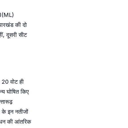
CPI(ML)
 झारखंड की दो
ीं, दूसरी सीट
र 20 वोट ही
ान्य घोषित किए
तारूढ़
 के इन नतीजों
बंधन की आंतरिक