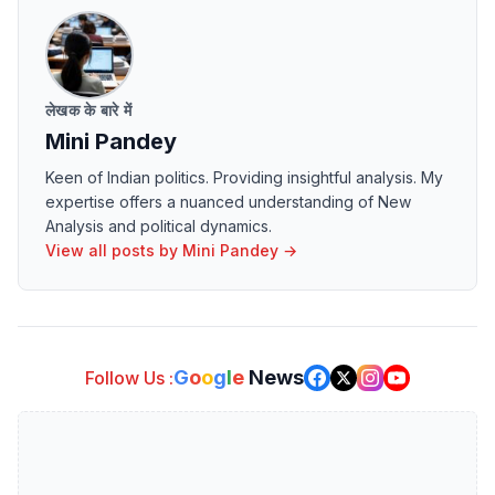
लेखक के बारे में
Mini Pandey
Keen of Indian politics. Providing insightful analysis. My
expertise offers a nuanced understanding of New
Analysis and political dynamics.
View all posts by
Mini Pandey
→
G
o
o
g
l
e
News
Follow Us :