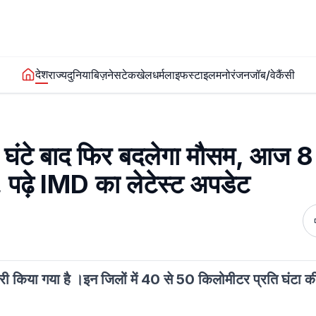
देश
राज्य
दुनिया
बिज़नेस
टेक
खेल
धर्म
लाइफस्टाइल
मनोरंजन
जॉब/वेकैंसी
 बाद फिर बदलेगा मौसम, आज 8 जि
 पढ़े IMD का लेटेस्ट अपडेट
ी किया गया है ।इन जिलों में 40 से 50 किलोमीटर प्रति घंटा की