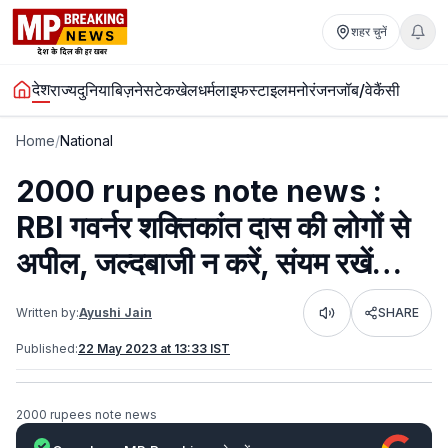
शहर चुनें
देश
राज्य
दुनिया
बिज़नेस
टेक
खेल
धर्म
लाइफस्टाइल
मनोरंजन
जॉब/वेकैंसी
Home
/
National
2000 rupees note news :
RBI गवर्नर शक्तिकांत दास की लोगों से
अपील, जल्दबाजी न करें, संयम रखें…
Written by:
Ayushi Jain
SHARE
Listen
Published:
22 May 2023 at 13:33 IST
2000 rupees note news