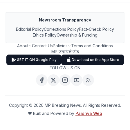
Newsroom Transparency
Editorial Policy
Corrections Policy
Fact-Check Policy
Ethics Policy
Ownership & Funding
About
Contact Us
Policies
Terms and Conditions
MP जनसंपर्क फीड
GET IT ON Google Play
Download on the App Store
FOLLOW US ON
Copyright ©
2026
MP Breaking News. All Rights Reserved.
❤️ Built and Powered by
Parshva Web