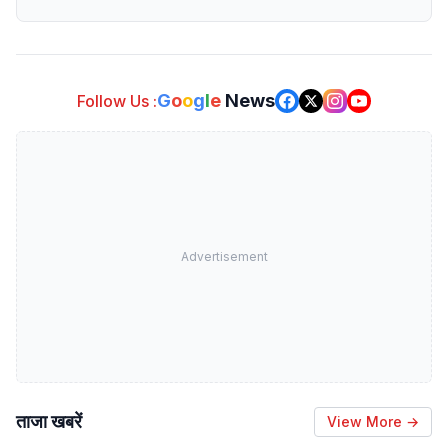
G
o
o
g
l
e
News
Follow Us :
Advertisement
ताजा खबरें
View More →