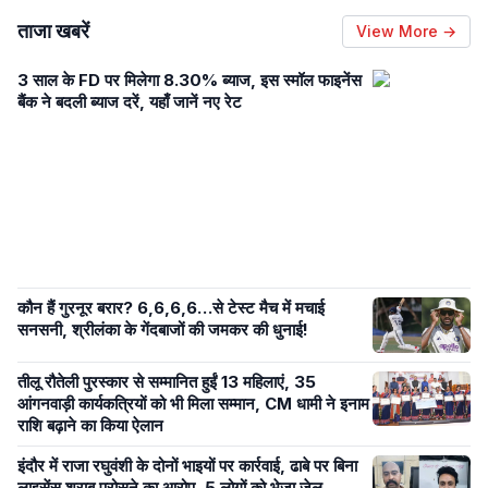
ताजा खबरें
View More →
3 साल के FD पर मिलेगा 8.30% ब्याज, इस स्मॉल फाइनेंस
बैंक ने बदली ब्याज दरें, यहाँ जानें नए रेट
कौन हैं गुरनूर बरार? 6,6,6,6…से टेस्ट मैच में मचाई
सनसनी, श्रीलंका के गेंदबाजों की जमकर की धुनाई!
तीलू रौतेली पुरस्कार से सम्मानित हुईं 13 महिलाएं, 35
आंगनवाड़ी कार्यकत्रियों को भी मिला सम्मान, CM धामी ने इनाम
राशि बढ़ाने का किया ऐलान
इंदौर में राजा रघुवंशी के दोनों भाइयों पर कार्रवाई, ढाबे पर बिना
लाइसेंस शराब परोसने का आरोप, 5 लोगों को भेजा जेल