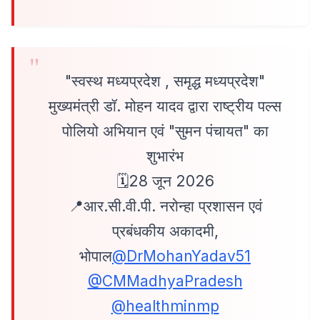
"स्वस्थ मध्यप्रदेश , समृद्ध मध्यप्रदेश"
मुख्यमंत्री डॉ. मोहन यादव द्वारा राष्ट्रीय पल्स
पोलियो अभियान एवं "सुमन पंचायत" का
शुभारंभ
🗓️28 जून 2026
📍आर.सी.वी.पी. नरोन्हा प्रशासन एवं
प्रबंधकीय अकादमी,
भोपाल
@DrMohanYadav51
@CMMadhyaPradesh
@healthminmp