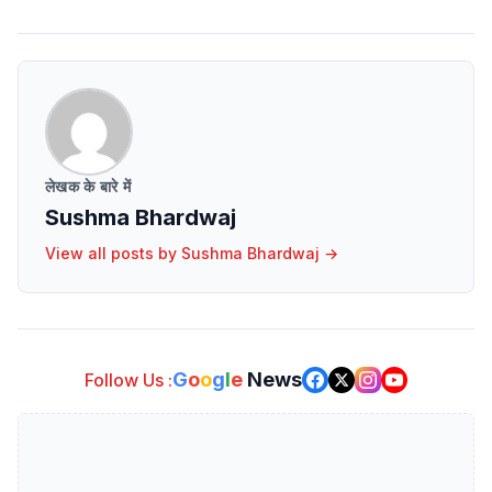
लेखक के बारे में
Sushma Bhardwaj
View all posts by
Sushma Bhardwaj
→
G
o
o
g
l
e
News
Follow Us :