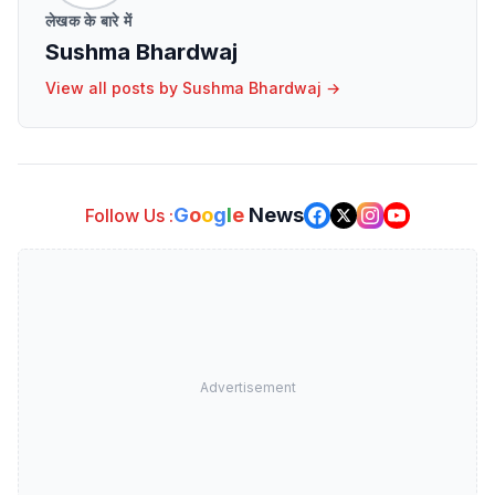
लेखक के बारे में
Sushma Bhardwaj
View all posts by
Sushma Bhardwaj
→
G
o
o
g
l
e
News
Follow Us :
Advertisement