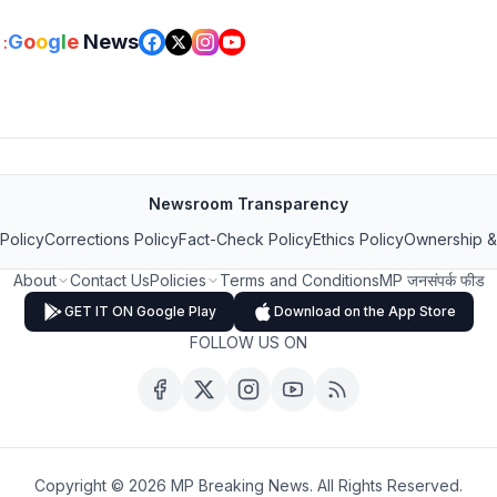
G
o
o
g
l
e
News
:
Newsroom Transparency
 Policy
Corrections Policy
Fact-Check Policy
Ethics Policy
Ownership &
About
Contact Us
Policies
Terms and Conditions
MP जनसंपर्क फीड
GET IT ON Google Play
Download on the App Store
FOLLOW US ON
Copyright ©
2026
MP Breaking News. All Rights Reserved.