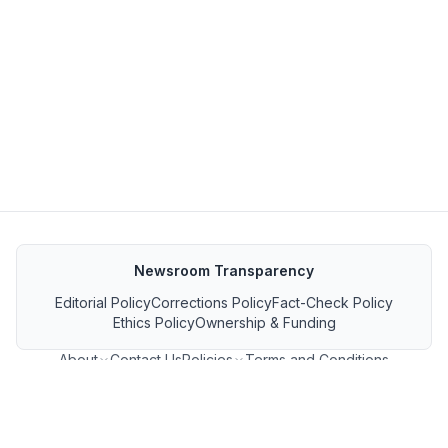
Newsroom Transparency
Editorial Policy
Corrections Policy
Fact-Check Policy
Ethics Policy
Ownership & Funding
About
Contact Us
Policies
Terms and Conditions
MP जनसंपर्क फीड
GET IT ON Google Play
Download on the App Store
FOLLOW US ON