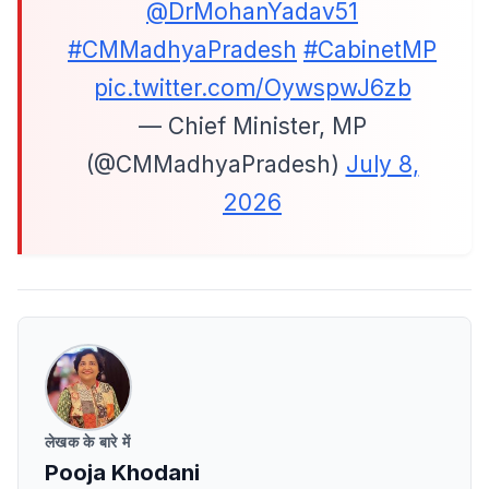
@DrMohanYadav51
#CMMadhyaPradesh
#CabinetMP
pic.twitter.com/OywspwJ6zb
— Chief Minister, MP
(@CMMadhyaPradesh)
July 8,
2026
लेखक के बारे में
Pooja Khodani