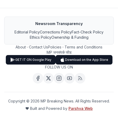
Newsroom Transparency
Editorial Policy
Corrections Policy
Fact-Check Policy
Ethics Policy
Ownership & Funding
About
Contact Us
Policies
Terms and Conditions
MP जनसंपर्क फीड
GET IT ON Google Play
Download on the App Store
FOLLOW US ON
Copyright ©
2026
MP Breaking News. All Rights Reserved.
❤️ Built and Powered by
Parshva Web