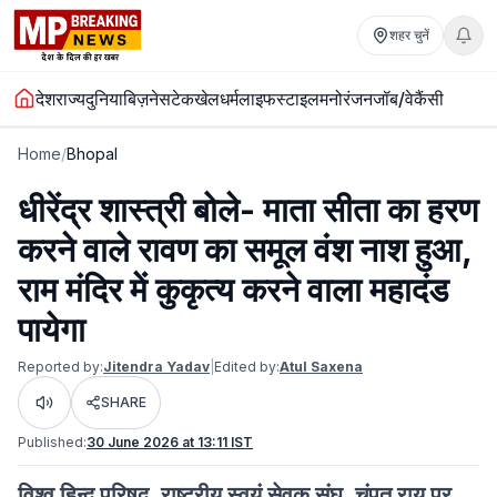
शहर चुनें
देश
राज्य
दुनिया
बिज़नेस
टेक
खेल
धर्म
लाइफस्टाइल
मनोरंजन
जॉब/वेकैंसी
Home
/
Bhopal
धीरेंद्र शास्त्री बोले- माता सीता का हरण
करने वाले रावण का समूल वंश नाश हुआ,
राम मंदिर में कुकृत्य करने वाला महादंड
पायेगा
Reported by:
Jitendra Yadav
|
Edited by:
Atul Saxena
SHARE
Listen
Published:
30 June 2026 at 13:11 IST
विश्व हिन्दू परिषद्, राष्ट्रीय स्वयं सेवक संघ, चंपत राय पर