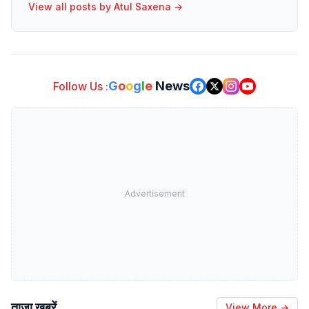
View all posts by
Atul Saxena
→
G
o
o
g
l
e
News
Follow Us :
Advertisement
ताजा खबरें
View More →