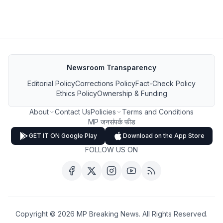
Newsroom Transparency
Editorial Policy
Corrections Policy
Fact-Check Policy
Ethics Policy
Ownership & Funding
About
Contact Us
Policies
Terms and Conditions
MP जनसंपर्क फीड
GET IT ON Google Play
Download on the App Store
FOLLOW US ON
Copyright ©
2026
MP Breaking News. All Rights Reserved.