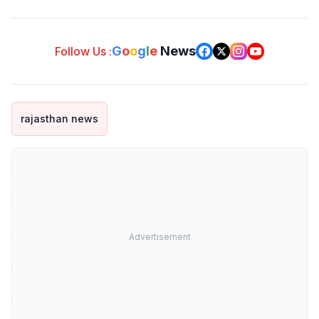
G
o
o
g
l
e
News
Follow Us :
rajasthan news
Advertisement