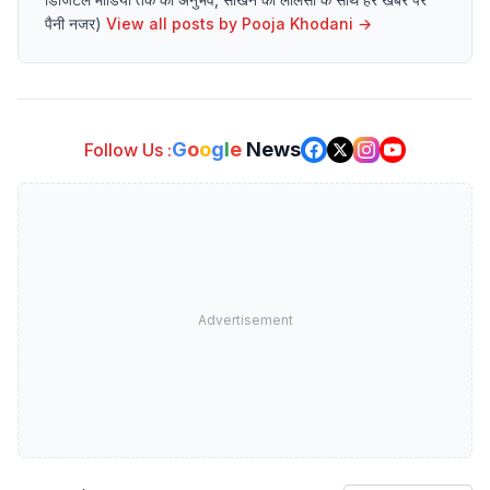
पैनी नजर)
View all posts by
Pooja Khodani
→
G
o
o
g
l
e
News
Follow Us :
Advertisement