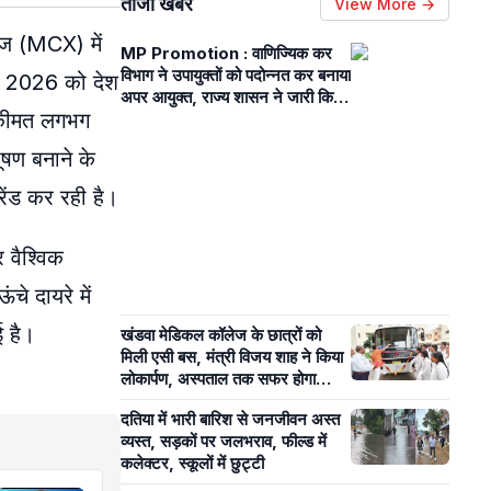
ताजा खबरें
View More →
ंज (MCX) में
MP Promotion : वाणिज्यिक कर
विभाग ने उपायुक्तों को पदोन्नत कर बनाया
न 2026 को ​देश
अपर आयुक्त, राज्य शासन ने जारी किये
ी कीमत लगभग
आदेश
ूषण बनाने के
रेंड कर रही है।
 वैश्विक
े दायरे में
ई है।
खंडवा मेडिकल कॉलेज के छात्रों को
मिली एसी बस, मंत्री विजय शाह ने किया
लोकार्पण, अस्पताल तक सफर होगा
आसान
दतिया में भारी बारिश से जनजीवन अस्त
व्यस्त, सड़कों पर जलभराव, फील्ड में
कलेक्टर, स्कूलों में छुट्टी