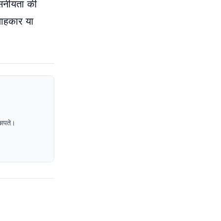
वसनीयता की
सलाहकार या
छापते।