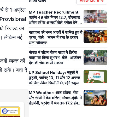
ताजा खबरें
View More →
्च से 1 अप्रैल
MP Teacher Recruitment:
क्लॉज 49 और नियम 12.7, डीएलएड
 (Provisional
अंतिम वर्ष के अभ्यर्थी बोले-परीक्षा देने के
को रिजल्ट का
लिए योग्य तो नियुक्ति में अयोग्य कैसे?
महाकाल की भस्म आरती में शामिल हुए बी
था। लेकिन मई
प्राक, बोले- ‘सावन में बाबा के दरबार
आना सौभाग्य’
भोपाल में सीएम मोहन यादव ने तिरंगा
यात्रा का किया शुभारंभ, बोले- आजीवन
गी व्यक्त की
देश की सेवा का लें संकल्प
ो सके। बता दें
UP School Holiday: स्कूलों में
छुट्टी, जानिए 10, 11 और 12 अगस्त
को किन-किन जिलों में बंद रहेंगे स्कूल
MP Weather: आज दतिया, रीवा
और सीधी में तेज बारिश, भोपाल-इंदौर में
बूंदाबांदी, प्रदेश में अब तक 17.2 इंच
बारिश हुई