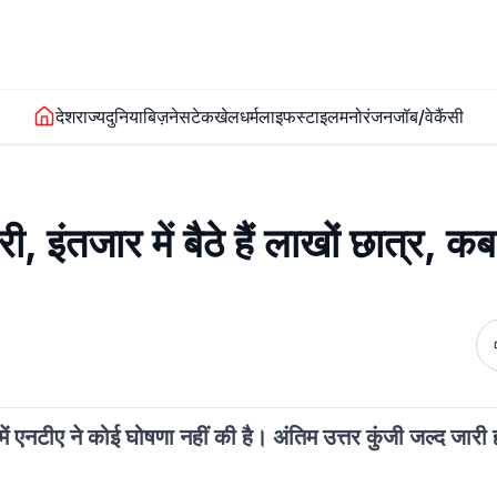
देश
राज्य
दुनिया
बिज़नेस
टेक
खेल
धर्म
लाइफस्टाइल
मनोरंजन
जॉब/वेकैंसी
इंतजार में बैठे हैं लाखों छात्र, क
ें एनटीए ने कोई घोषणा नहीं की है। अंतिम उत्तर कुंजी जल्द जारी