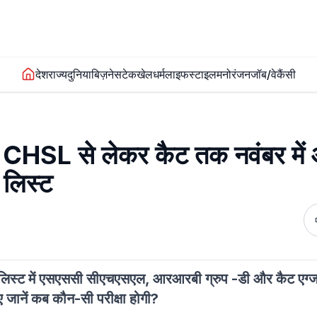
देश
राज्य
दुनिया
बिज़नेस
टेक
खेल
धर्म
लाइफस्टाइल
मनोरंजन
जॉब/वेकैंसी
SL से लेकर कैट तक नवंबर में
ं लिस्ट
। इस लिस्ट में एसएससी सीएचएसएल, आरआरबी ग्रुप -डी और कैट एग्ज
जानें कब कौन-सी परीक्षा होगी?