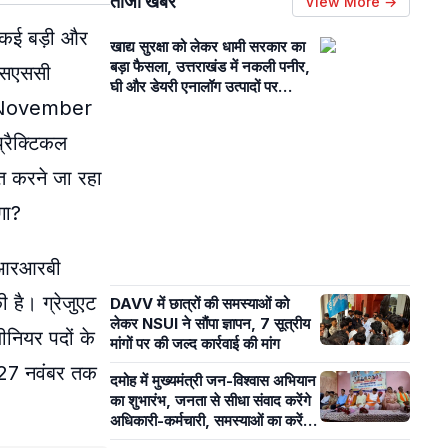
ताजा खबरें
View More →
ै। कई बड़ी और
खाद्य सुरक्षा को लेकर धामी सरकार का
बड़ा फैसला, उत्तराखंड में नकली पनीर,
 एसएससी
घी और डेयरी एनालॉग उत्पादों पर
r November
प्रतिबंध, आदेश जारी
रैक्टिकल
ित करने जा रहा
गा?
। आरआरबी
 है। ग्रेजुएट
DAVV में छात्रों की समस्याओं को
लेकर NSUI ने सौंपा ज्ञापन, 7 सूत्रीय
ीनियर पदों के
मांगों पर की जल्द कार्रवाई की मांग
, 27 नवंबर तक
दमोह में मुख्यमंत्री जन-विश्वास अभियान
का शुभारंभ, जनता से सीधा संवाद करेंगे
अधिकारी-कर्मचारी, समस्याओं का करेंगे
निराकरण