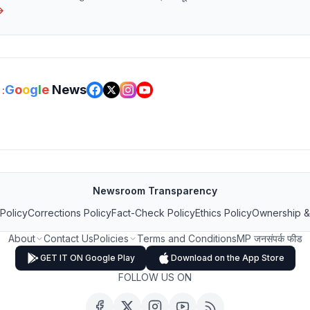
→
G
o
o
g
l
e
News
:
Newsroom Transparency
 Policy
Corrections Policy
Fact-Check Policy
Ethics Policy
Ownership &
About
Contact Us
Policies
Terms and Conditions
MP जनसंपर्क फीड
GET IT ON Google Play
Download on the App Store
FOLLOW US ON