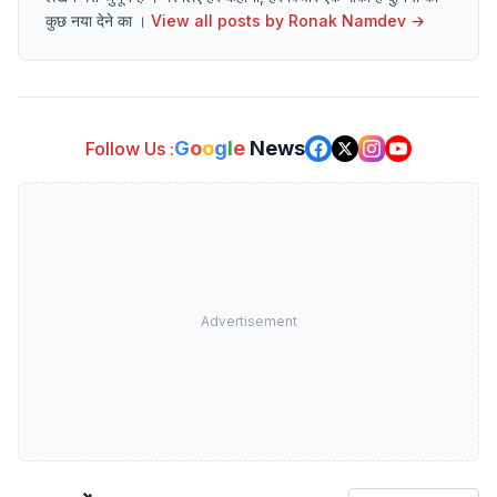
कुछ नया देने का ।
View all posts by
Ronak Namdev
→
G
o
o
g
l
e
News
Follow Us :
Advertisement