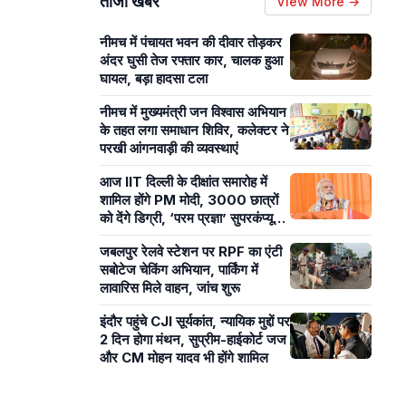
ताजा खबरें
View More →
नीमच में पंचायत भवन की दीवार तोड़कर
अंदर घुसी तेज रफ्तार कार, चालक हुआ
घायल, बड़ा हादसा टला
नीमच में मुख्यमंत्री जन विश्वास अभियान
के तहत लगा समाधान शिविर, कलेक्टर ने
परखी आंगनवाड़ी की व्यवस्थाएं
आज IIT दिल्ली के दीक्षांत समारोह में
शामिल होंगे PM मोदी, 3000 छात्रों
को देंगे डिग्री, ‘परम प्रज्ञा’ सुपरकंप्यूटर
का करेंगे उद्घाटन
जबलपुर रेलवे स्टेशन पर RPF का एंटी
सबोटेज चेकिंग अभियान, पार्किंग में
लावारिस मिले वाहन, जांच शुरू
इंदौर पहुंचे CJI सूर्यकांत, न्यायिक मुद्दों पर
2 दिन होगा मंथन, सुप्रीम-हाईकोर्ट जज
और CM मोहन यादव भी होंगे शामिल