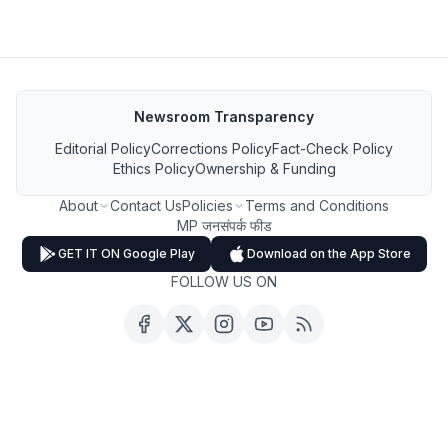
Newsroom Transparency
Editorial Policy
Corrections Policy
Fact-Check Policy
Ethics Policy
Ownership & Funding
About
Contact Us
Policies
Terms and Conditions
MP जनसंपर्क फीड
GET IT ON Google Play
Download on the App Store
FOLLOW US ON
Copyright ©
2026
MP Breaking News. All Rights Reserved.
❤️ Built and Powered by
Parshva Web