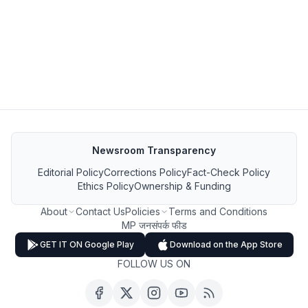
Newsroom Transparency
Editorial Policy
Corrections Policy
Fact-Check Policy
Ethics Policy
Ownership & Funding
About
Contact Us
Policies
Terms and Conditions
MP जनसंपर्क फीड
GET IT ON Google Play
Download on the App Store
FOLLOW US ON