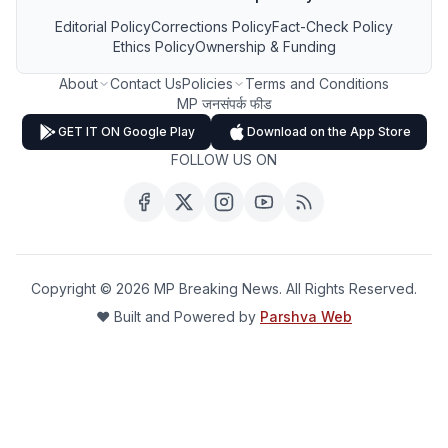
Editorial Policy
Corrections Policy
Fact-Check Policy
Ethics Policy
Ownership & Funding
About
Contact Us
Policies
Terms and Conditions
MP जनसंपर्क फीड
GET IT ON Google Play
Download on the App Store
FOLLOW US ON
Copyright ©
2026
MP Breaking News. All Rights Reserved.
❤️ Built and Powered by
Parshva Web