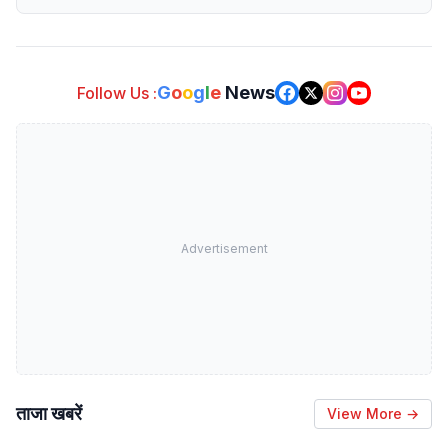
G
o
o
g
l
e
News
Follow Us :
Advertisement
ताजा खबरें
View More →