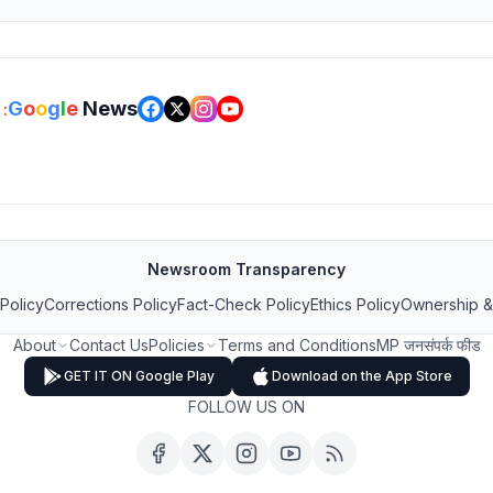
G
o
o
g
l
e
News
:
Newsroom Transparency
 Policy
Corrections Policy
Fact-Check Policy
Ethics Policy
Ownership &
About
Contact Us
Policies
Terms and Conditions
MP जनसंपर्क फीड
GET IT ON Google Play
Download on the App Store
FOLLOW US ON