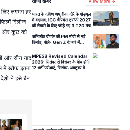
ताजा खबरें
View More →
के लिए लगभग हर
भारत के दक्षिण अफ्रीका दौरे के शेड्यूल
में बदलाव, ICC चैंपियंस ट्रॉफी 2027
िल्में रिलीज
की तैयारी के लिए जोड़े गए 3 T20 मैच
है और कुछ को
अभिजीत दीपके की PM मोदी से नई
डिमांड, बोले- Gen Z के बारे में…
MPESB Revised Calendar
ानी और सीन याद
2026: सितंबर से दिसंबर के बीच होंगी
म में खौफ इतना
12 भर्ती परीक्षाएं, सितंबर-अक्टूबर में
शिक्षक पात्रता एग्जाम
शों ने इसे बैन