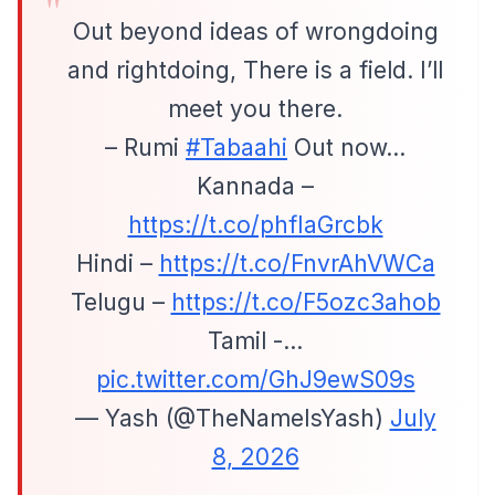
Out beyond ideas of wrongdoing
and rightdoing, There is a field. I’ll
meet you there.
– Rumi
#Tabaahi
Out now…
Kannada –
https://t.co/phfIaGrcbk
Hindi –
https://t.co/FnvrAhVWCa
Telugu –
https://t.co/F5ozc3ahob
Tamil -…
pic.twitter.com/GhJ9ewS09s
— Yash (@TheNameIsYash)
July
8, 2026