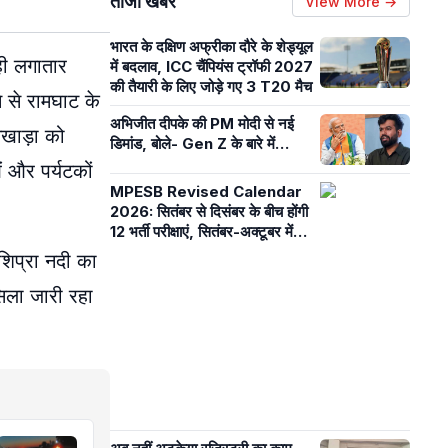
ताजा खबरें
View More →
भारत के दक्षिण अफ्रीका दौरे के शेड्यूल
रही लगातार
में बदलाव, ICC चैंपियंस ट्रॉफी 2027
की तैयारी के लिए जोड़े गए 3 T20 मैच
 से रामघाट के
अभिजीत दीपके की PM मोदी से नई
अखाड़ा को
डिमांड, बोले- Gen Z के बारे में…
ं और पर्यटकों
MPESB Revised Calendar
2026: सितंबर से दिसंबर के बीच होंगी
12 भर्ती परीक्षाएं, सितंबर-अक्टूबर में
शिक्षक पात्रता एग्जाम
शिप्रा नदी का
िला जारी रहा