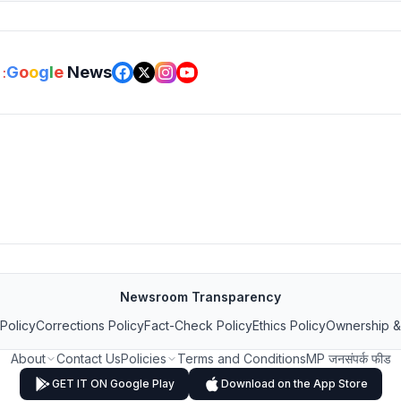
G
o
o
g
l
e
News
:
Newsroom Transparency
 Policy
Corrections Policy
Fact-Check Policy
Ethics Policy
Ownership &
About
Contact Us
Policies
Terms and Conditions
MP जनसंपर्क फीड
GET IT ON Google Play
Download on the App Store