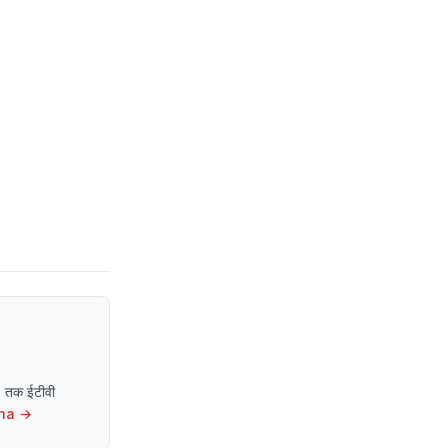
13 तक ईटीवी
ha
→