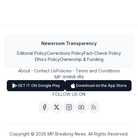
Newsroom Transparency
Editorial Policy
Corrections Policy
Fact-Check Policy
Ethics Policy
Ownership & Funding
About
Contact Us
Policies
Terms and Conditions
MP जनसंपर्क फीड
GET IT ON Google Play
Download on the App Store
FOLLOW US ON
Copyright ©
2026
MP Breaking News. All Rights Reserved.