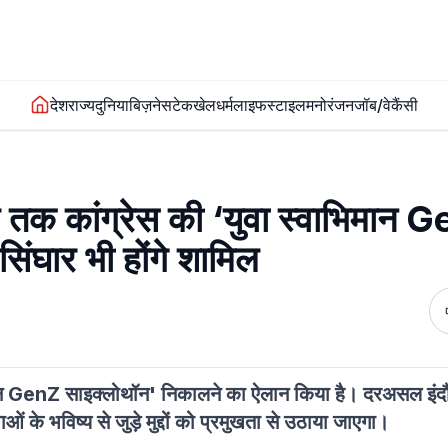
देश
राज्य
दुनिया
बिज़नेस
टेक
खेल
धर्म
लाइफस्टाइल
मनोरंजन
जॉब/वेकैंसी
 तक कांग्रेस की ‘युवा स्वाभिमान 
िंघार भी होंगे शामिल
भिमान GenZ साइक्लोथॉन' निकालने का ऐलान किया है। दरअसल इंदौ
ं के भविष्य से जुड़े मुद्दों को प्रमुखता से उठाया जाएगा।