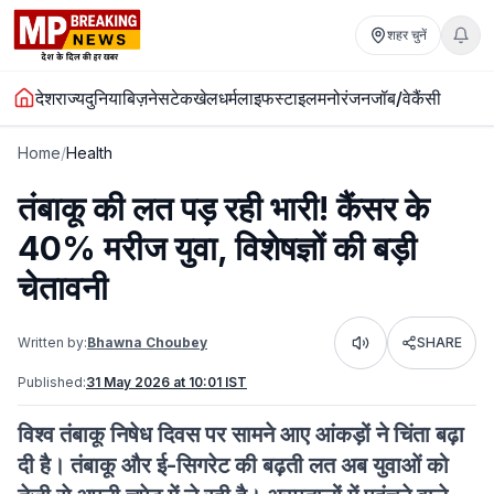
शहर चुनें
देश
राज्य
दुनिया
बिज़नेस
टेक
खेल
धर्म
लाइफस्टाइल
मनोरंजन
जॉब/वेकैंसी
Home
/
Health
तंबाकू की लत पड़ रही भारी! कैंसर के
40% मरीज युवा, विशेषज्ञों की बड़ी
चेतावनी
Written by:
Bhawna Choubey
SHARE
Listen
Published:
31 May 2026 at 10:01 IST
विश्व तंबाकू निषेध दिवस पर सामने आए आंकड़ों ने चिंता बढ़ा
दी है। तंबाकू और ई-सिगरेट की बढ़ती लत अब युवाओं को