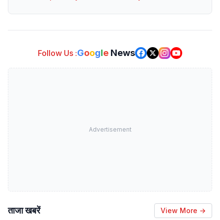
G
o
o
g
l
e
News
Follow Us :
Advertisement
ताजा खबरें
View More →