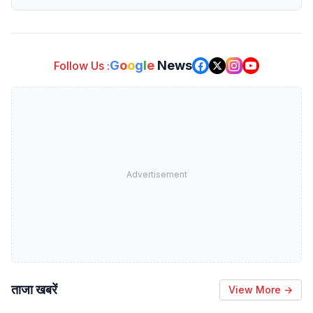
G
o
o
g
l
e
News
Follow Us :
Advertisement
ताजा खबरें
View More →